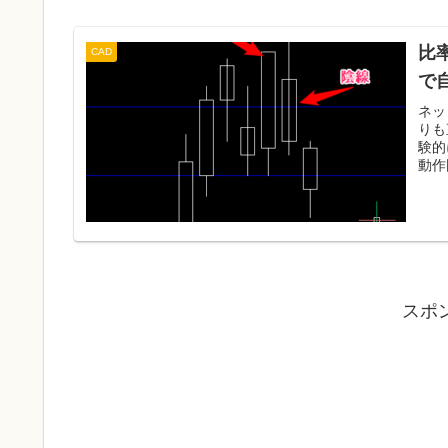
比
CAD
で
ネッ
りも
験的
動作
スポ