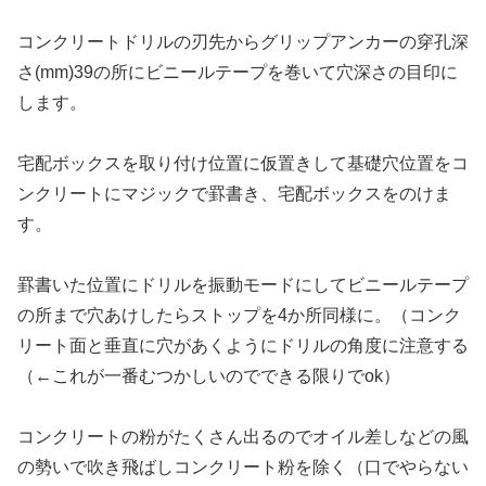
コンクリートドリルの刃先からグリップアンカーの穿孔深
さ(mm)39の所にビニールテープを巻いて穴深さの目印に
します。
宅配ボックスを取り付け位置に仮置きして基礎穴位置をコ
ンクリートにマジックで罫書き、宅配ボックスをのけま
す。
罫書いた位置にドリルを振動モードにしてビニールテープ
の所まで穴あけしたらストップを4か所同様に。（コンク
リート面と垂直に穴があくようにドリルの角度に注意する
（←これが一番むつかしいのでできる限りでok）
コンクリートの粉がたくさん出るのでオイル差しなどの風
の勢いで吹き飛ばしコンクリート粉を除く（口でやらない