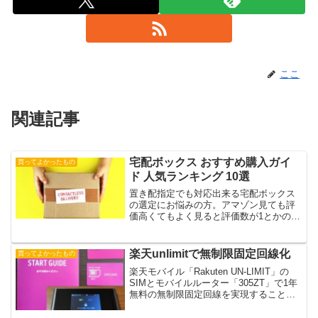
ここ
関連記事
宅配ボックス おすすめ購入ガイ
買ってよかったもの
ド 人気ランキング 10選
置き配指定でも対応出来る宅配ボックス
の選定にお悩みの方。アマゾン見ても評
価高くてもよく見ると評価数が1とかのも
のもありこれでは比べられません。そこ
で評価の星数×評価数とを掛け合わせたポ
イントでランキングしました。
楽天unlimitで無制限固定回線化
買ってよかったもの
楽天モバイル「Rakuten UN-LIMIT」の
SIMとモバイルルーター「305ZT」で1年
無料の無制限固定回線を実現することが
できます。（楽天回線エリア内限定）2年
目でも（税別）2980円/月で無制限なので