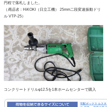
円程で落札しました。
（
商品名
：HiKOKI（日立工機） 25mm二段変速振動ドリ
ル VTP-25）
コンクリートドリルφ12.5を1本ホームセンターで購入
宅配ボックス ルスネ