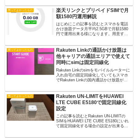
格安です。
楽天リンクとプリペイドSIMで月
買ってよかったもの
額1580円運用解説
はじめにこの記事を読むとスマホを電話
かけ放題データ月平均2.5GBで月額1580
円で運用出来る様になります。用意する
もの以下の条件をすべて満たすスマホ・
simフリー機種・simカードが2枚差せる
（内1枚はe-simでも可）DSDV機・楽天
Rakuten Linkの通話かけ放題は
買ってよかったもの
u...
他キャリアの通話エリアで使えて
同時にsimは固定回線化
Rakuten Linkのsimをモバイルルーターに
入れ自宅の固定回線化していてもスマホ
でRakuten Linkの国内通話かけ放題が同
時に使える様になります。又、ほかのsim
を入れた状態で設定すると屋外の他の通
話simエリアでも使える様になります。
Rakuten UN-LIMITをHUAWEI
買ってよかったもの
LTE CUBE E5180で固定回線化
設定
この記事を読むとRakuten UN-LIMITの
SIMをHUAWEI LTE CUBE E5180にいれ
て固定回線化する場合の設定が出来る様
になりネット回線の費用削減ができま
す。